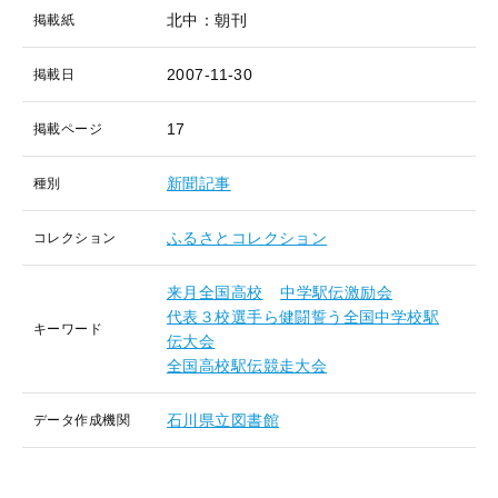
北中：朝刊
掲載紙
2007-11-30
掲載日
17
掲載ページ
新聞記事
種別
ふるさとコレクション
コレクション
来月全国高校
中学駅伝激励会
代表３校選手ら健闘誓う全国中学校駅
キーワード
伝大会
全国高校駅伝競走大会
石川県立図書館
データ作成機関