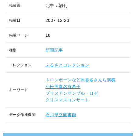
北中：朝刊
掲載紙
2007-12-23
掲載日
18
掲載ページ
新聞記事
種別
ふるさとコレクション
コレクション
トロンボーンなど照喜名さんら演奏
小松照喜名有希子
キーワード
ブラスアンサンブル・ロゼ
クリスマスコンサート
石川県立図書館
データ作成機関