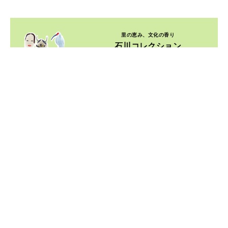
里の恵み、文化の香り
石川コレクション
ページを見る
貴重資料を自由自在に楽しめる
デジタルコレクション
ページを見る
ルーツを紐解き、郷土を知ろう
ふるさとコレクション
ページを見る