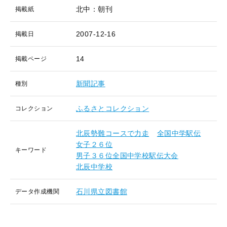
北中：朝刊
掲載紙
2007-12-16
掲載日
14
掲載ページ
新聞記事
種別
ふるさとコレクション
コレクション
北辰勢難コースで力走
全国中学駅伝
女子２６位
キーワード
男子３６位全国中学校駅伝大会
北辰中学校
石川県立図書館
データ作成機関