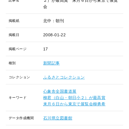
２）が最高賞 来月６日から東京で展覧
記事名
会
北中：朝刊
掲載紙
2008-01-22
掲載日
17
掲載ページ
新聞記事
種別
ふるさとコレクション
コレクション
心象舎全国書道展
柳君（白山・朝日小２）が最高賞
キーワード
来月６日から東京で展覧会柳勇希
石川県立図書館
データ作成機関