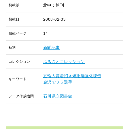
北中：朝刊
掲載紙
2008-02-03
掲載日
14
掲載ページ
新聞記事
種別
ふるさとコレクション
コレクション
五輪入賞者招き短距離強化練習
キーワード
金沢で３５選手
石川県立図書館
データ作成機関