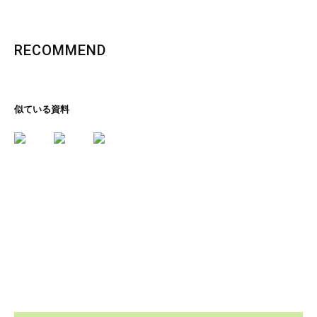
RECOMMEND
似ている資料
里の恵み、文化の香り
石川コレクション
ページを見る