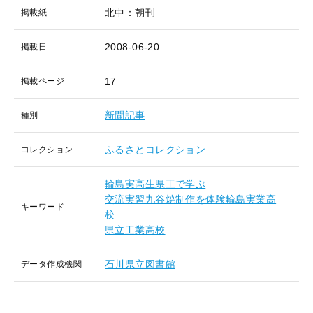
北中：朝刊
掲載紙
2008-06-20
掲載日
17
掲載ページ
新聞記事
種別
ふるさとコレクション
コレクション
輪島実高生県工で学ぶ
交流実習九谷焼制作を体験輪島実業高
キーワード
校
県立工業高校
石川県立図書館
データ作成機関