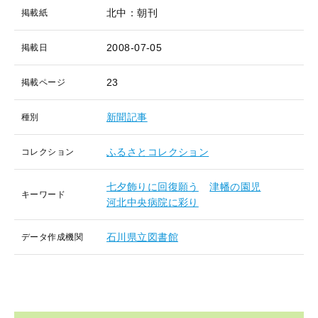
北中：朝刊
掲載紙
2008-07-05
掲載日
23
掲載ページ
新聞記事
種別
ふるさとコレクション
コレクション
七夕飾りに回復願う
津幡の園児
キーワード
河北中央病院に彩り
石川県立図書館
データ作成機関