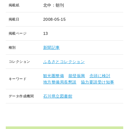
北中：朝刊
掲載紙
2008-05-15
掲載日
13
掲載ページ
新聞記事
種別
ふるさとコレクション
コレクション
観光圏整備
能登振興
念頭に検討
キーワード
地方整備局長懇談
協力要請受け知事
石川県立図書館
データ作成機関