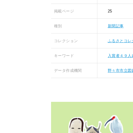
掲載ページ
25
種別
新聞記事
コレクション
ふるさとコレ
キーワード
入賞者４９人
データ作成機関
野々市市立図