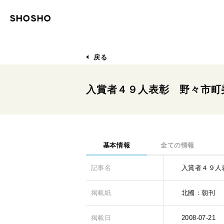
戻る
入賞者４９人表彰 野々市町
基本情報
全ての情報
記事名
入賞者４９人
掲載紙
北國：朝刊
掲載日
2008-07-21