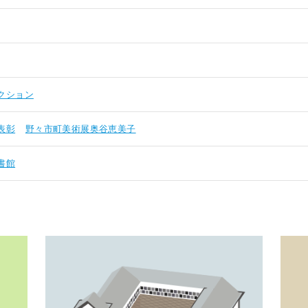
クション
表彰
野々市町美術展奥谷恵美子
書館