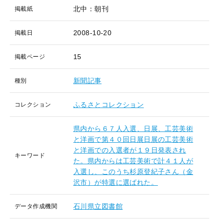
北中：朝刊
掲載紙
2008-10-20
掲載日
15
掲載ページ
新聞記事
種別
ふるさとコレクション
コレクション
県内から６７人入選、日展、工芸美術
と洋画で第４０回日展日展の工芸美術
と洋画での入選者が１９日発表され
キーワード
た。県内からは工芸美術で計４１人が
入選し、このうち杉原登紀子さん（金
沢市）が特選に選ばれた。
石川県立図書館
データ作成機関