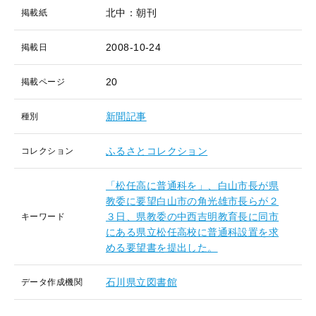
北中：朝刊
掲載紙
2008-10-24
掲載日
20
掲載ページ
新聞記事
種別
ふるさとコレクション
コレクション
「松任高に普通科を」、白山市長が県
教委に要望白山市の角光雄市長らが２
３日、県教委の中西吉明教育長に同市
キーワード
にある県立松任高校に普通科設置を求
める要望書を提出した。
石川県立図書館
データ作成機関