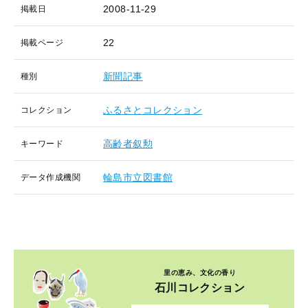
2008-11-29
掲載日
22
掲載ページ
新聞記事
種別
ふるさとコレクション
コレクション
高齢者叙勲
キーワード
輪島市立図書館
データ作成機関
里の恵み、文化の香り
石川コレクション