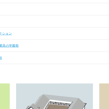
クション
業高の学園祭
館