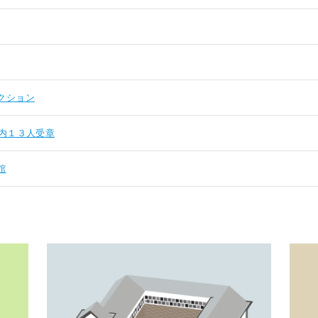
クション
内１３人受章
館