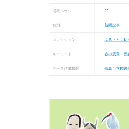
掲載ページ
22
種別
新聞記事
コレクション
ふるさとコレ
キーワード
春の褒章
県
データ作成機関
輪島市立図書