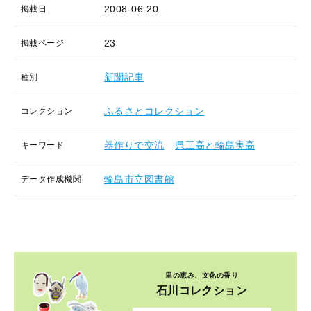
2008-06-20
掲載日
23
掲載ページ
新聞記事
種別
ふるさとコレクション
コレクション
器作りで交流
県工高と輪島実高
キーワード
輪島市立図書館
データ作成機関
里の恵み、文化の香り
石川コレクション