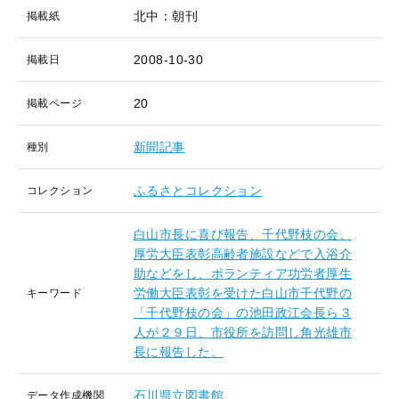
北中：朝刊
掲載紙
2008-10-30
掲載日
20
掲載ページ
新聞記事
種別
ふるさとコレクション
コレクション
白山市長に喜び報告、千代野枝の会、
厚労大臣表彰高齢者施設などで入浴介
助などをし、ボランティア功労者厚生
労働大臣表彰を受けた白山市千代野の
キーワード
「千代野枝の会」の池田政江会長ら３
人が２９日、市役所を訪問し角光雄市
長に報告した。
石川県立図書館
データ作成機関