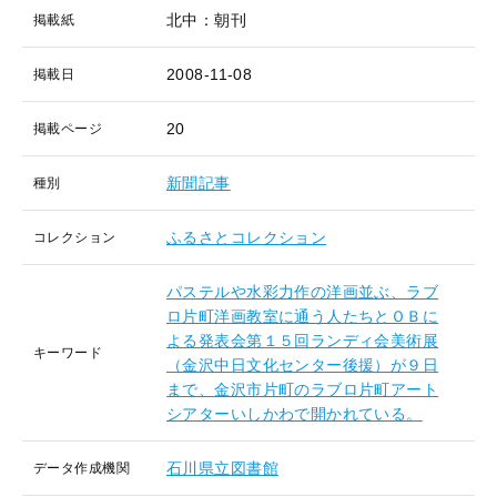
北中：朝刊
掲載紙
2008-11-08
掲載日
20
掲載ページ
新聞記事
種別
ふるさとコレクション
コレクション
パステルや水彩力作の洋画並ぶ、ラブ
ロ片町洋画教室に通う人たちとＯＢに
よる発表会第１５回ランディ会美術展
キーワード
（金沢中日文化センター後援）が９日
まで、金沢市片町のラブロ片町アート
シアターいしかわで開かれている。
石川県立図書館
データ作成機関