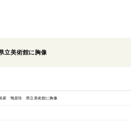
県立美術館に胸像
画家 鴨居玲 県立美術館に胸像