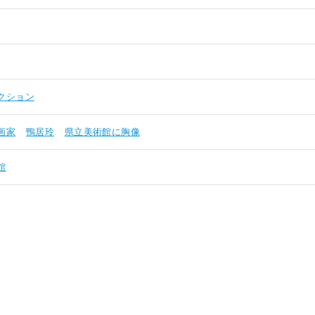
クション
画家
鴨居玲
県立美術館に胸像
館