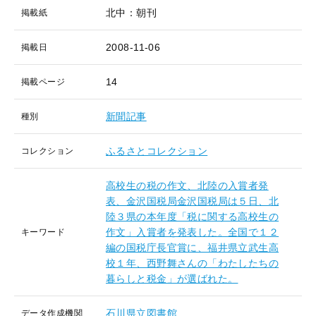
北中：朝刊
掲載紙
2008-11-06
掲載日
14
掲載ページ
新聞記事
種別
ふるさとコレクション
コレクション
高校生の税の作文、北陸の入賞者発
表、金沢国税局金沢国税局は５日、北
陸３県の本年度「税に関する高校生の
作文」入賞者を発表した。全国で１２
キーワード
編の国税庁長官賞に、福井県立武生高
校１年、西野舞さんの「わたしたちの
暮らしと税金」が選ばれた。
石川県立図書館
データ作成機関