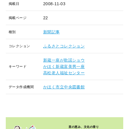
2008-11-03
掲載日
22
掲載ページ
新聞記事
種別
ふるさとコレクション
コレクション
新蔵一座が歌謡ショウ
かほく新蔵富美男一座
キーワード
高松老人福祉センター
かほく市立中央図書館
データ作成機関
里の恵み、文化の香り