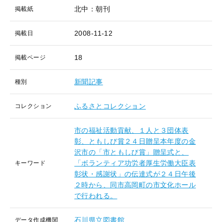
北中：朝刊
掲載紙
2008-11-12
掲載日
18
掲載ページ
新聞記事
種別
ふるさとコレクション
コレクション
市の福祉活動貢献、１人と３団体表
彰、ともしび賞２４日贈呈本年度の金
沢市の「市ともしび賞」贈呈式と、
「ボランティア功労者厚生労働大臣表
キーワード
彰状・感謝状」の伝達式が２４日午後
２時から、同市高岡町の市文化ホール
で行われる。
石川県立図書館
データ作成機関