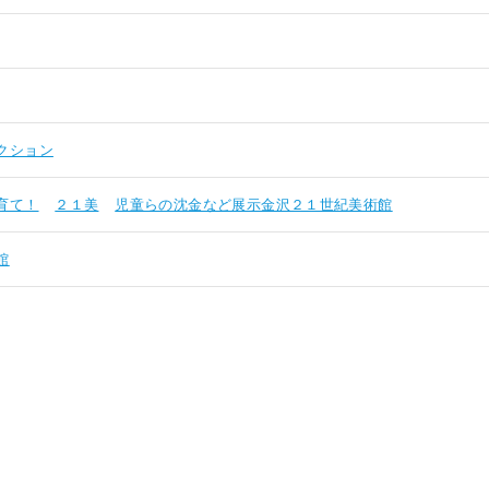
クション
育て！
２１美
児童らの沈金など展示金沢２１世紀美術館
館