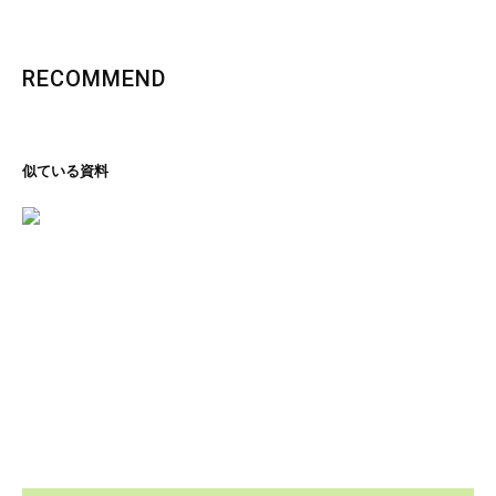
RECOMMEND
似ている資料
里の恵み、文化の香り
石川コレクション
ページを見る