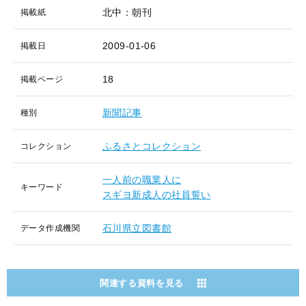
北中：朝刊
掲載紙
2009-01-06
掲載日
18
掲載ページ
新聞記事
種別
ふるさとコレクション
コレクション
一人前の職業人に
キーワード
スギヨ新成人の社員誓い
石川県立図書館
データ作成機関
関連する資料を見る