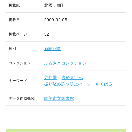
北國：朝刊
掲載紙
2009-02-05
掲載日
32
掲載ページ
新聞記事
種別
ふるさとコレクション
コレクション
寺井署
高齢者宅へ
キーワード
振り込め詐欺防止の
シールくばる
能美市立図書館
データ作成機関