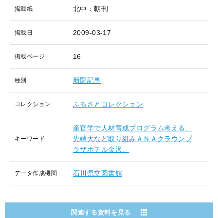
北中：朝刊
掲載紙
2009-03-17
掲載日
16
掲載ページ
新聞記事
種別
ふるさとコレクション
コレクション
産官学で人材育成プログラム考える、
先端大など取り組みＡＮＡクラウンプ
キーワード
ラザホテル金沢、
石川県立図書館
データ作成機関
関連する資料を見る