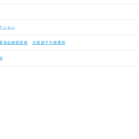
クション
講演会能登原発
志賀原子力発電所
館