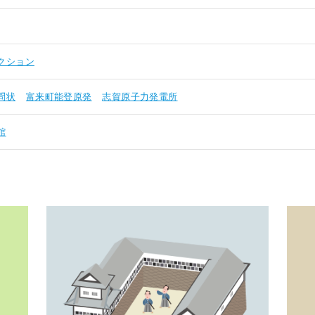
クション
問状
富来町能登原発
志賀原子力発電所
館