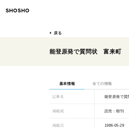
戻る
能登原発で質問状 富来町
基本情報
全ての情報
記事名
能登原発で質
掲載紙
読売：朝刊
掲載日
1986-05-29