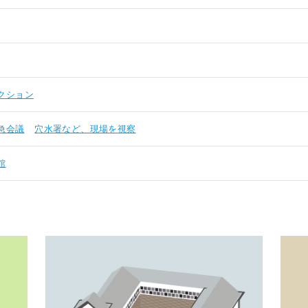
クション
急会議
穴水署など、現場を視察
館