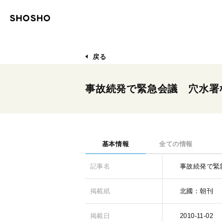
戻る
事故続発で緊急会議 穴水署
基本情報
全ての情報
記事名
事故続発で緊
掲載紙
北國：朝刊
掲載日
2010-11-02