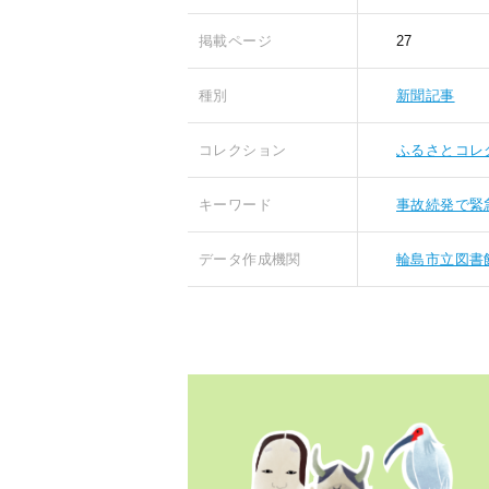
掲載ページ
27
種別
新聞記事
コレクション
ふるさとコレ
キーワード
事故続発で緊
データ作成機関
輪島市立図書