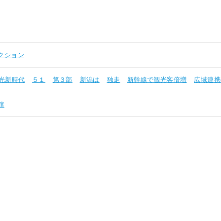
クション
光新時代
５１
第３部
新潟は
独走
新幹線で観光客倍増
広域連携
館