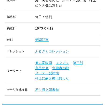
庭 労働者の歌 メーデー発祥地 弾圧
記事名
に耐え機は熟した
毎日：朝刊
掲載紙
1973-07-19
掲載日
新聞記事
種別
ふるさとコレクション
コレクション
兼六園物語
＜２３＞
第三部
市民の庭
労働者の歌
キーワード
メーデー発祥地
弾圧に耐え機は熟した
石川県立図書館
データ作成機関