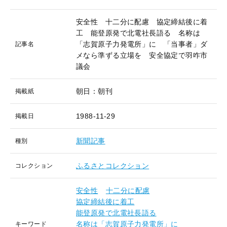
安全性 十二分に配慮 協定締結後に着
工 能登原発で北電社長語る 名称は
「志賀原子力発電所」に 「当事者」ダ
記事名
メなら準ずる立場を 安全協定で羽咋市
議会
朝日：朝刊
掲載紙
1988-11-29
掲載日
新聞記事
種別
ふるさとコレクション
コレクション
安全性
十二分に配慮
協定締結後に着工
能登原発で北電社長語る
名称は「志賀原子力発電所」に
キーワード