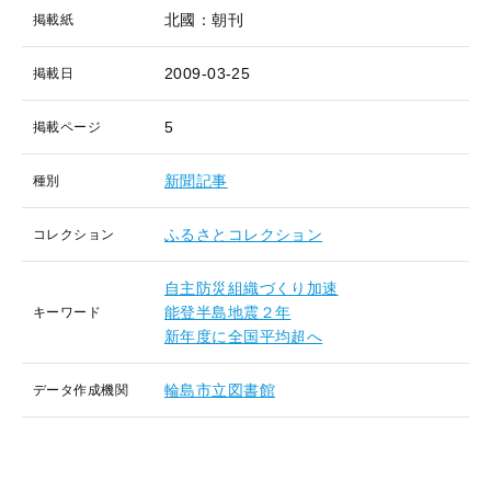
北國：朝刊
掲載紙
2009-03-25
掲載日
5
掲載ページ
新聞記事
種別
ふるさとコレクション
コレクション
自主防災組織づくり加速
能登半島地震２年
キーワード
新年度に全国平均超へ
輪島市立図書館
データ作成機関