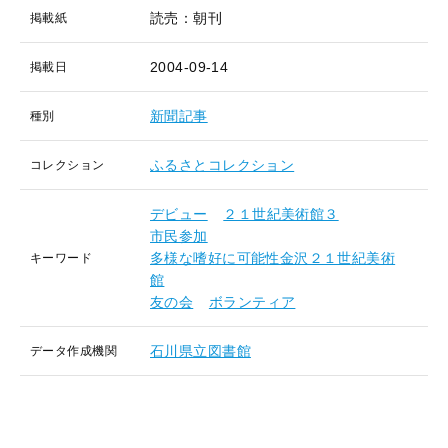
読売：朝刊
掲載紙
2004-09-14
掲載日
新聞記事
種別
ふるさとコレクション
コレクション
デビュー
２１世紀美術館３
市民参加
多様な嗜好に可能性金沢２１世紀美術
キーワード
館
友の会
ボランティア
石川県立図書館
データ作成機関