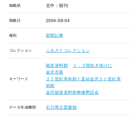
北中：朝刊
掲載紙
2004-08-04
掲載日
新聞記事
種別
ふるさとコレクション
コレクション
能楽資料館
１，２階吹き抜けに
金沢市案
２１世紀美術館と直結金沢２１世紀美
キーワード
術館
金沢能楽資料館整備懇話会
石川県立図書館
データ作成機関