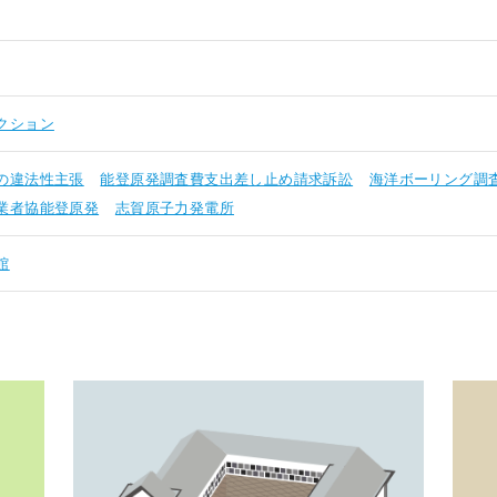
クション
の違法性主張
能登原発調査費支出差し止め請求訴訟
海洋ボーリング調
業者協能登原発
志賀原子力発電所
館