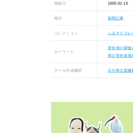
掲載日
1985-02-16
種別
新聞記事
コレクション
ふるさとコレ
原告側が調査
キーワード
県公害対策漁
データ作成機関
石川県立図書