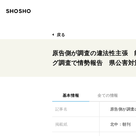
戻る
原告側が調査の違法性主張 
グ調査で情勢報告 県公害対
基本情報
全ての情報
記事名
原告側が調査
掲載紙
北中：朝刊