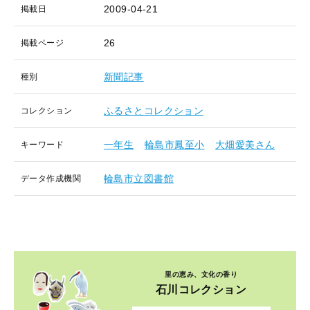
2009-04-21
掲載日
26
掲載ページ
新聞記事
種別
ふるさとコレクション
コレクション
一年生
輪島市鳳至小
大畑愛美さん
キーワード
輪島市立図書館
データ作成機関
里の恵み、文化の香り
石川コレクション