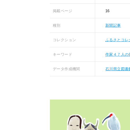
掲載ページ
16
種別
新聞記事
コレクション
ふるさとコレ
キーワード
作家４７人の
データ作成機関
石川県立図書