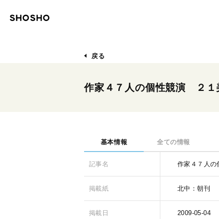
戻る
作家４７人の個性競演 ２１
基本情報
全ての情報
記事名
作家４７人の
掲載紙
北中：朝刊
掲載日
2009-05-04