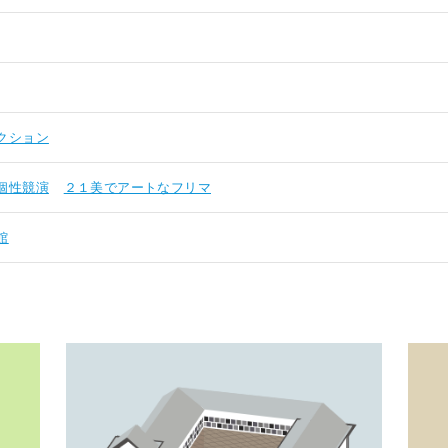
クション
個性競演
２１美でアートなフリマ
館