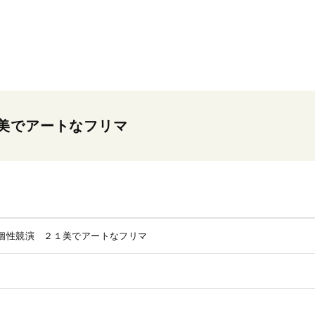
美でアートなフリマ
個性競演 ２１美でアートなフリマ