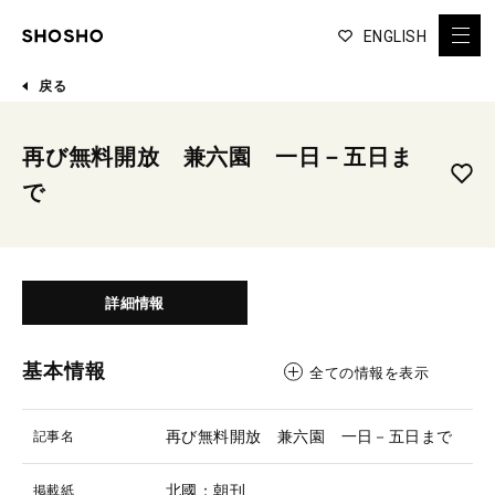
ENGLISH
戻る
再び無料開放 兼六園 一日－五日ま
で
詳細情報
基本情報
全ての情報を表示
再び無料開放 兼六園 一日－五日まで
記事名
北國：朝刊
掲載紙