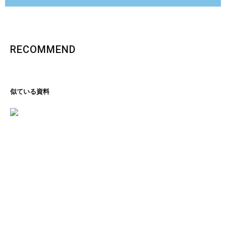
RECOMMEND
似ている資料
里の恵み、文化の香り
石川コレクション
ページを見る