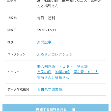
庭 勧業の館 園を愛した二人 宮崎さ
記事名
んと福島さん
毎日：朝刊
掲載紙
1973-07-11
掲載日
新聞記事
種別
ふるさとコレクション
コレクション
兼六園物語
＜１９＞
第三部
市民の庭
勧業の館
園を愛した二人
キーワード
宮崎さんと福島さん
石川県立図書館
データ作成機関
関連する資料を見る