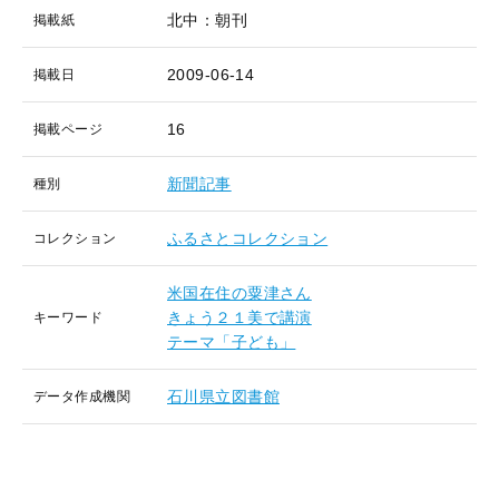
北中：朝刊
掲載紙
2009-06-14
掲載日
16
掲載ページ
新聞記事
種別
ふるさとコレクション
コレクション
米国在住の粟津さん
きょう２１美で講演
キーワード
テーマ「子ども」
石川県立図書館
データ作成機関