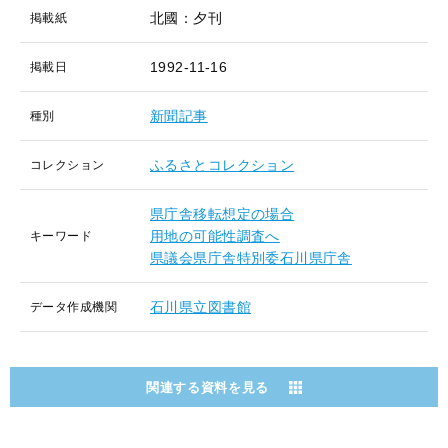
北國：夕刊
掲載紙
1992-11-16
掲載日
新聞記事
種別
ふるさとコレクション
コレクション
県庁舎移転想定の場合
用地の可能性調査へ
キーワード
県議会県庁舎特別委石川県庁舎
石川県立図書館
データ作成機関
関連する資料を見る