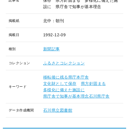
保存 県方針固まる 多様化に備えた施
記事名
設に 県庁舎で知事が基本理念
北中：朝刊
掲載紙
1992-12-09
掲載日
新聞記事
種別
ふるさとコレクション
コレクション
移転後に残る県庁本庁舎
文化財として保存
県方針固まる
キーワード
多様化に備えた施設に
県庁舎で知事が基本理念石川県庁舎
石川県立図書館
データ作成機関