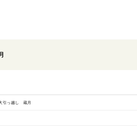
月
大引っ越し 蔵月