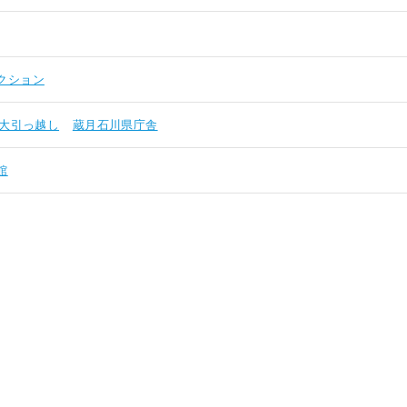
クション
大引っ越し
蔵月石川県庁舎
館