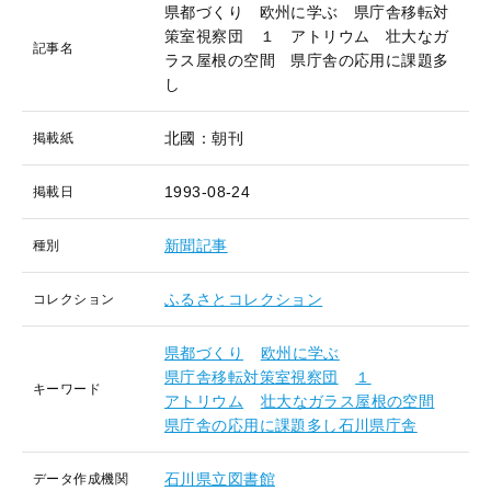
県都づくり 欧州に学ぶ 県庁舎移転対
策室視察団 １ アトリウム 壮大なガ
記事名
ラス屋根の空間 県庁舎の応用に課題多
し
北國：朝刊
掲載紙
1993-08-24
掲載日
新聞記事
種別
ふるさとコレクション
コレクション
県都づくり
欧州に学ぶ
県庁舎移転対策室視察団
１
キーワード
アトリウム
壮大なガラス屋根の空間
県庁舎の応用に課題多し石川県庁舎
石川県立図書館
データ作成機関