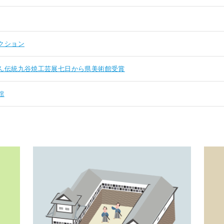
クション
ん伝統九谷焼工芸展七日から県美術館受賞
館