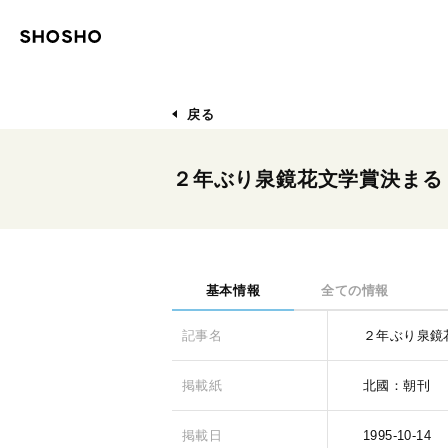
戻る
２年ぶり泉鏡花文学賞決まる
基本情報
全ての情報
記事名
２年ぶり泉鏡
掲載紙
北國：朝刊
掲載日
1995-10-14