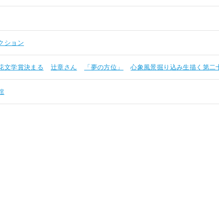
クション
花文学賞決まる
辻章さん
「夢の方位」
心象風景掘り込み生描く第二
館