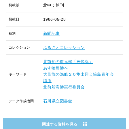
北中：朝刊
掲載紙
1986-05-28
掲載日
新聞記事
種別
ふるさとコレクション
コレクション
北前船の復元船「辰悦丸」
あす輪島港へ
大量旗の漁船２０隻出迎え輪島青年会
キーワード
議所
北前船寄港実行委員会
石川県立図書館
データ作成機関
関連する資料を見る