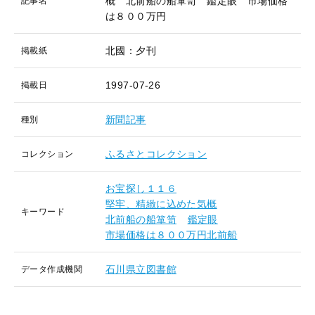
概 北前船の船箪笥 鑑定眼 市場価格
記事名
は８００万円
北國：夕刊
掲載紙
1997-07-26
掲載日
新聞記事
種別
ふるさとコレクション
コレクション
お宝探し１１６
堅牢、精緻に込めた気概
キーワード
北前船の船箪笥
鑑定眼
市場価格は８００万円北前船
石川県立図書館
データ作成機関